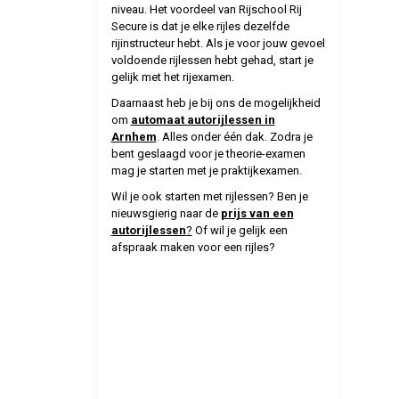
niveau. Het voordeel van Rijschool Rij
Secure is dat je elke rijles dezelfde
rijinstructeur hebt. Als je voor jouw gevoel
voldoende rijlessen hebt gehad, start je
gelijk met het rijexamen.
Daarnaast heb je bij ons de mogelijkheid
om
automaat autorijlessen in
Arnhem
. Alles onder één dak. Zodra je
bent geslaagd voor je theorie-examen
mag je starten met je praktijkexamen.
Wil je ook starten met rijlessen? Ben je
nieuwsgierig naar de
prijs van een
autorijlessen
?
Of wil je gelijk een
afspraak maken voor een rijles?